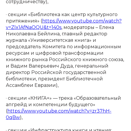
сотрудничеству),
· секции «Библиотека как центр культурного
притяжения» (
https://www.youtube.com/watch?
v=Zlx1AfNaOQU&t=140s
, модераторы – Елена
Николаевна Бейлина, главный редактор
журнала «Университетская книга» и
председатель Комитета по информационным
ресурсам и цифровой трансформации
книжного рынка Российского книжного союза,
и Вадим Валерьевич Дуда, генеральный
директор Российской государственной
библиотеки, президент Библиотечной
Ассамблеи Евразии),
· секции «КНИГА+» — трека «Образовательный
апгрейд и компетенции будущего»
(
https://www.youtube.com/watch?v=zr37hH-
0qBw
),
· секции «Инфраструктура книги и чтения: