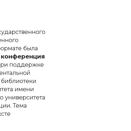
осударственного
енного
формате была
 конференция
 при поддержке
ентальной
, библиотеки
итета имени
о университета
ции. Тема
ксте