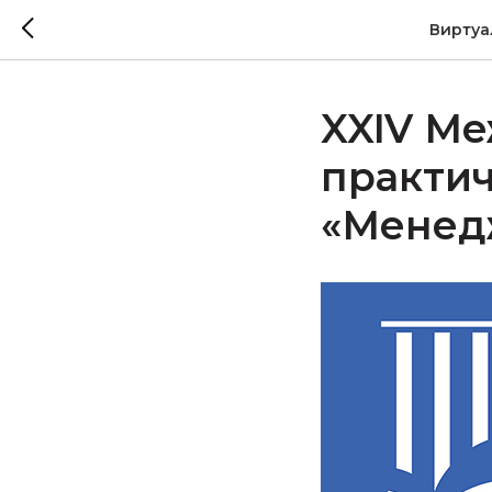
Виртуа
XXIV Ме
практи
«Менед