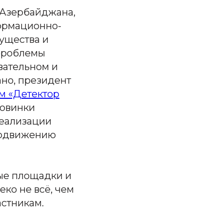
, Азербайджана,
формационно-
ущества и
 проблемы
вательном и
ано, президент
м «Детектор
новинки
реализации
родвижению
ные площадки и
еко не всё, чем
стникам.