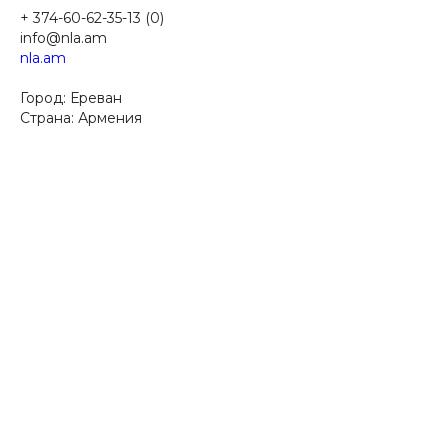
+ 374-60-62-35-13 (0)
info@nla.am
nla.am
Город: Ереван​
Страна: Армения​