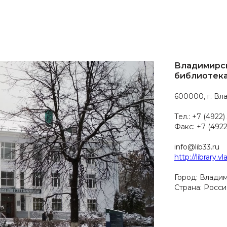
Владимирск
библиотека
600000, г. Вл
Тел.: +7 (4922)
Факс: +7 (4922
info@lib33.ru
http://library.vl
Город: Влади
Страна: Росси